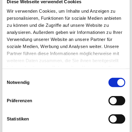
Diese Webseite verwendet Cookies
Was zeichnet uns aus?
Wir verwenden Cookies, um Inhalte und Anzeigen zu
personalisieren, Funktionen für soziale Medien anbieten
Seit über 65 Jahren sind wir Ihr kompetenter
zu können und die Zugriffe auf unsere Website zu
Ansprechpartner bei allen Fragen rund um die Themen
analysieren. Außerdem geben wir Informationen zu Ihrer
Verwendung unserer Website an unsere Partner für
Bad, Heizung, Sanitär- und Gerüstbauarbeiten.
soziale Medien, Werbung und Analysen weiter. Unsere
Partner führen diese Informationen möglicherweise mit
Ob individuelle Badgestaltung oder energieeffiziente
weiteren Daten zusammen, die Sie ihnen bereitgestellt
Heizungsanlage – wir bieten Ihnen Beratung, Planung
haben oder die sie im Rahmen Ihrer Nutzung der Dienste
und Ausführung aus einer Hand. Hinzu kommen
gesammelt haben.
erstklassige Serviceleistungen bei Wartung und
Einwilligungsauswahl
Notwendig
Kundendienst.
Kundenzufriedenheit ist für uns als Innungsbetrieb sehr
Präferenzen
wichtig. Daher setzen wir auf eine termingerechte und
handwerklich hochwertige Ausführung Ihrer Aufträge.
Statistiken
Ein umfangreiches Leistungsangebot, qualifizierte